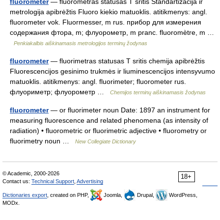
fluorometer
— fluorometras statusas T sritis Standartizacija ir
metrologija apibrėžtis Fluoro kiekio matuoklis. atitikmenys: angl.
fluorometer vok. Fluormesser, m rus. прибор для измерения
содержания фтора, m; флуорометр, m pranc. fluoromètre, m …
Penkiakalbis aiškinamasis metrologijos terminų žodynas
fluorometer
— fluorimetras statusas T sritis chemija apibrėžtis
Fluorescencijos gesinimo trukmės ir liuminescencijos intensyvumo
matuoklis. atitikmenys: angl. fluorimeter; fluorometer rus.
флуориметр; флуорометр …
Chemijos terminų aiškinamasis žodynas
fluorometer
— or fluorimeter noun Date: 1897 an instrument for
measuring fluorescence and related phenomena (as intensity of
radiation) • fluorometric or fluorimetric adjective • fluorometry or
fluorimetry noun …
New Collegiate Dictionary
© Academic, 2000-2026
18+
Contact us:
Technical Support
,
Advertising
Dictionaries export
, created on PHP,
Joomla,
Drupal,
WordPress,
MODx.