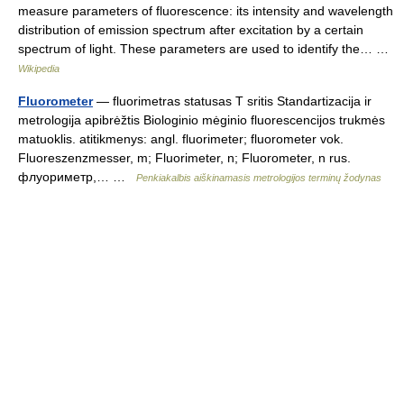
measure parameters of fluorescence: its intensity and wavelength
distribution of emission spectrum after excitation by a certain
spectrum of light. These parameters are used to identify the… …
Wikipedia
Fluorometer
— fluorimetras statusas T sritis Standartizacija ir
metrologija apibrėžtis Biologinio mėginio fluorescencijos trukmės
matuoklis. atitikmenys: angl. fluorimeter; fluorometer vok.
Fluoreszenzmesser, m; Fluorimeter, n; Fluorometer, n rus.
флуориметр,… …
Penkiakalbis aiškinamasis metrologijos terminų žodynas