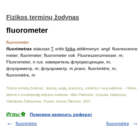
Fizikos terminų žodynas
fluorometer
fluorometer
fluorimetras
statusas
T
sritis
fizika
atitikmenys
:
angl.
fluorescence
meter; fluorimeter; fluorometer
vok.
Fluoreszenzmesser, m;
Fluorometer, n
rus.
измеритель флуоресценции, m;
флуориметр, m; флуорометр, m
pranc.
fluorimètre, m;
fluoromètre, m
Fizikos terminų žodynas : lietuvių, anglų, prancūzų, vokiečių ir rusų kalbomis. – Vilnius :
Mokslo ir enciklopedijų leidybos institutas
.
Vilius Palenskis, Vytautas Valiukėnas,
Valerijonas Žalkauskas, Pranas Juozas Žilinskas
.
2007
.
Игры ⚽
Поможем написать реферат
fluorimètre
fluoromètre