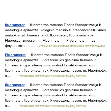
fluorometer
— fluorimetras statusas T sritis Standartizacija ir
metrologija apibrėžtis Biologinio mėginio fluorescencijos trukmės
matuoklis. atitikmenys: angl. fluorimeter; fluorometer vok.
Fluoreszenzmesser, m; Fluorimeter, n; Fluorometer, n rus.
флуориметр,… …
Penkiakalbis aiškinamasis metrologijos terminų žodynas
Fluorometer
— fluorimetras statusas T sritis Standartizacija ir
metrologija apibrėžtis Fluorescencijos gesinimo trukmės ir
liuminescencijos intensyvumo matuoklis. atitikmenys: angl.
fluorimeter; fluorometer vok. Fluoreszenzmesser, m; Fluorimeter,
n;… …
Penkiakalbis aiškinamasis metrologijos terminų žodynas
fluorometer
— fluorimetras statusas T sritis Standartizacija ir
metrologija apibrėžtis Fluorescencijos gesinimo trukmės ir
liuminescencijos intensyvumo matuoklis. atitikmenys: angl.
fluorimeter; fluorometer vok. Fluoreszenzmesser, m; Fluorimeter,
n;… …
Penkiakalbis aiškinamasis metrologijos terminų žodynas