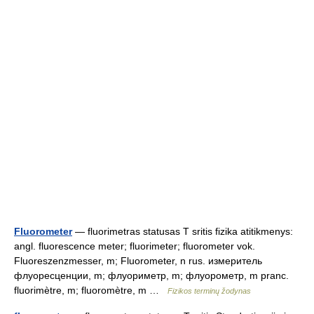
Fluorometer
— fluorimetras statusas T sritis fizika atitikmenys:
angl. fluorescence meter; fluorimeter; fluorometer vok.
Fluoreszenzmesser, m; Fluorometer, n rus. измеритель
флуоресценции, m; флуориметр, m; флуорометр, m pranc.
fluorimètre, m; fluoromètre, m …
Fizikos terminų žodynas