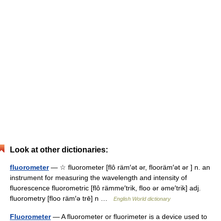
Look at other dictionaries:
fluorometer
— ☆ fluorometer [flô räm′ət ər, flooräm′ət ər ] n. an
instrument for measuring the wavelength and intensity of
fluorescence fluorometric [flô rämme′trik, floo ər əme′trik] adj.
fluorometry [floo räm′ə trē] n …
English World dictionary
Fluorometer
— A fluorometer or fluorimeter is a device used to