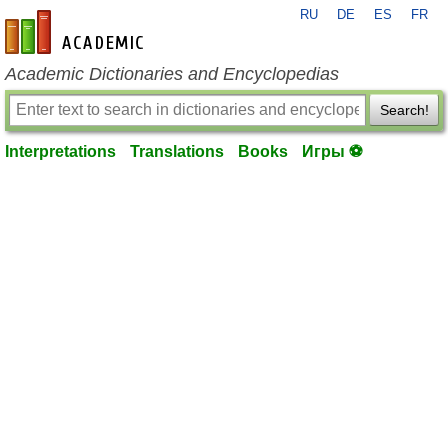
RU
DE
ES
FR
en-academic.com
Academic Dictionaries and Encyclopedias
Search!
Interpretations
Translations
Books
Игры ⚽